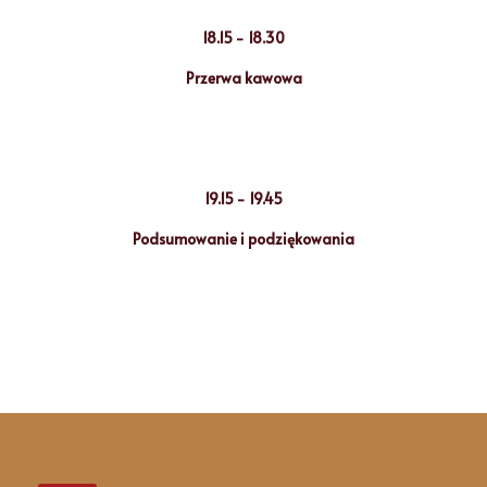
18.15 - 18.30
Przerwa kawowa
18.30 - 19.15
Prelekcja - Anna Maria Krajewska
19.15 - 19.45
Podsumowanie i podziękowania
19.45 - 20.00
Zakończenie Kongresu