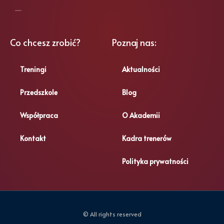
KRS: 0000900904
Co chcesz zrobić?
Poznaj nas:
Treningi
Aktualności
Przedszkole
Blog
Współpraca
O Akademii
Kontakt
Kadra trenerów
Polityka prywatności
© All rights reserved