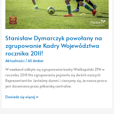
Stanisław Dymarczyk powołany na
zgrupowanie Kadry Województwa
rocznika 2011!
Aktualności
/
AS Amber
W weekend odbyło się zgrupowanie kadry Wielkopolski ZPN w
roczniku 2011! Na zgrupowaniu pojawiło się dwóch naszych
Reprezentantów Jesteśmy dumni i cieszymy się, że nasza praca
jest doceniana przez piłkarską centralne.
Dowiedz się więcej »