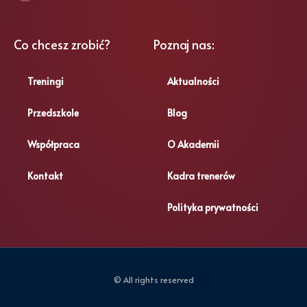
KRS: 0000900904
Co chcesz zrobić?
Poznaj nas:
Treningi
Aktualności
Przedszkole
Blog
Współpraca
O Akademii
Kontakt
Kadra trenerów
Polityka prywatności
© All rights reserved