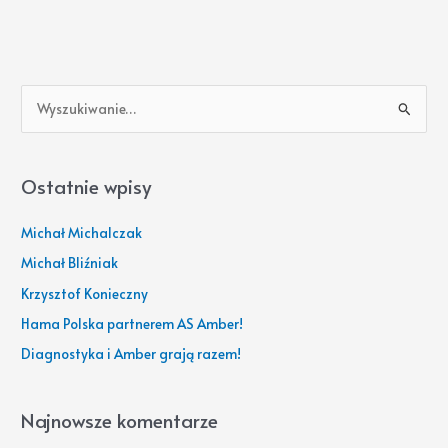
S
z
u
Ostatnie wpisy
k
a
Michał Michalczak
j
Michał Bliźniak
d
Krzysztof Konieczny
l
Hama Polska partnerem AS Amber!
a
Diagnostyka i Amber grają razem!
:
Najnowsze komentarze