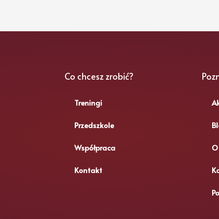
Co chcesz zrobić?
Pozn
Treningi
Ak
Przedszkole
B
Współpraca
O
Kontakt
K
Po