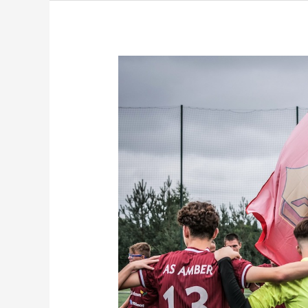
Podsumowanie
rundy
jesiennej!