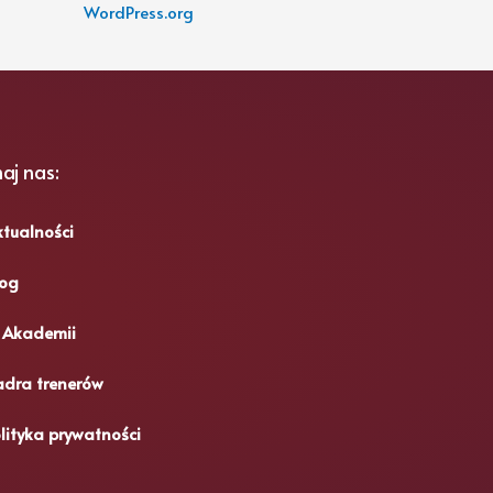
WordPress.org
aj nas:
tualności
log
 Akademii
adra trenerów
lityka prywatności