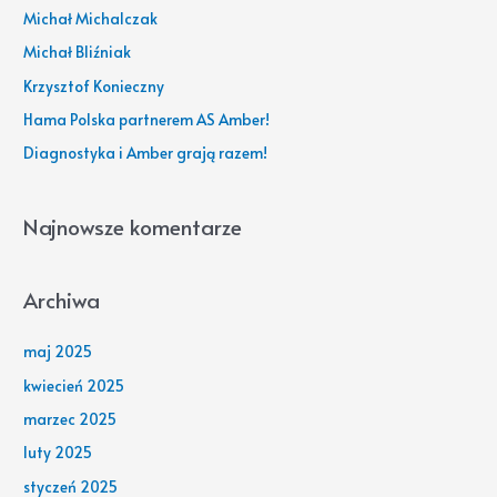
a
Michał Michalczak
j
Michał Bliźniak
d
Krzysztof Konieczny
l
Hama Polska partnerem AS Amber!
a
Diagnostyka i Amber grają razem!
:
Najnowsze komentarze
Archiwa
maj 2025
kwiecień 2025
marzec 2025
luty 2025
styczeń 2025