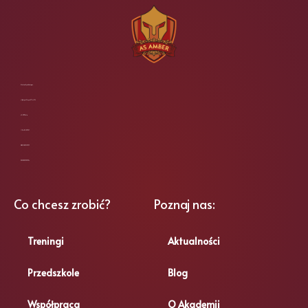
Akademia Sportu Amber sp. z o.o.
ul. Fryderyka Chopina 23 lok. 104
62-800 Kalisz
NIP: 6182189057
REGON: 388959093
KRS: 0000900904
Co chcesz zrobić?
Poznaj nas:
Treningi
Aktualności
Przedszkole
Blog
Współpraca
O Akademii