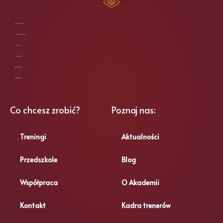
Akademia Sportu Amber sp. z o.o.
ul. Fryderyka Chopina 23 lok. 104
62-800 Kalisz
NIP: 6182189057
REGON: 388959093
KRS: 0000900904
Co chcesz zrobić?
Poznaj nas:
Treningi
Aktualności
Przedszkole
Blog
Współpraca
O Akademii
Kontakt
Kadra trenerów