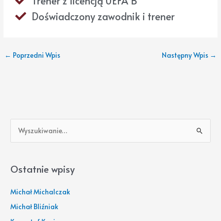
Trener z licencją UEFA B
Doświadczony zawodnik i trener
←
Poprzedni Wpis
Następny Wpis
→
S
z
u
Ostatnie wpisy
k
a
Michał Michalczak
j
Michał Bliźniak
d