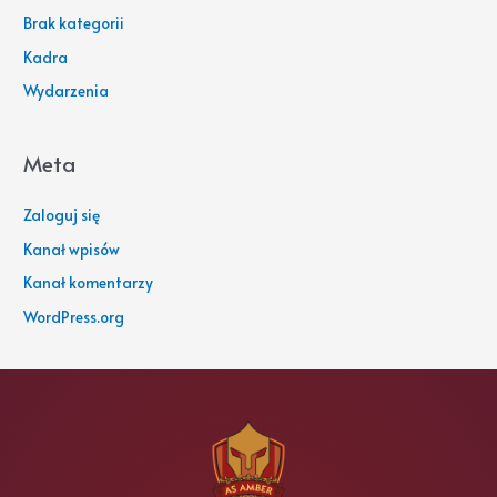
Brak kategorii
Kadra
Wydarzenia
Meta
Zaloguj się
Kanał wpisów
Kanał komentarzy
WordPress.org